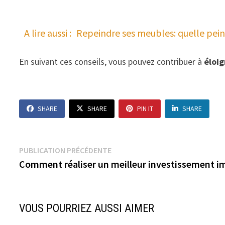
A lire aussi :
Repeindre ses meubles: quelle peint
En suivant ces conseils, vous pouvez contribuer à
éloig
SHARE
SHARE
PIN IT
SHARE
Navigation
Publication
PUBLICATION PRÉCÉDENTE
précédente :
Comment réaliser un meilleur investissement i
de
l’article
VOUS POURRIEZ AUSSI AIMER