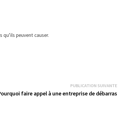
s qu’ils peuvent causer.
Publi
PUBLICATION SUIVANTE
suiva
ourquoi faire appel à une entreprise de débarras