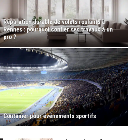
Réparation durable de volets roulants à
Rennes : pourquoi confier ses travaux à un
pro ?
Coque iphone 12 : protection é
votre smartphone
Container pour événements sportifs