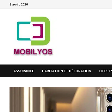
Passer
7 août 2026
au
contenu
ASSURANCE
HABITATION ET DÉCORATION
LIFEST