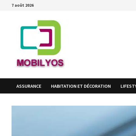
Passer
7 août 2026
au
contenu
ASSURANCE
HABITATION ET DÉCORATION
LIFEST