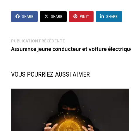
SHARE
SHARE
PIN IT
SHARE
Navigation
Publication
PUBLICATION PRÉCÉDENTE
précédente :
Assurance jeune conducteur et voiture électriqu
de
l’article
VOUS POURRIEZ AUSSI AIMER