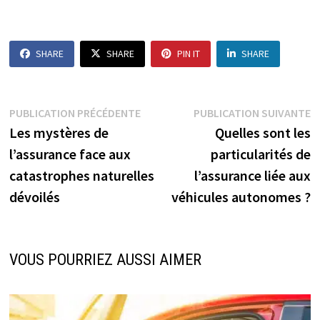
SHARE
SHARE
PIN IT
SHARE
Navigation
Publication
P
PUBLICATION PRÉCÉDENTE
PUBLICATION SUIVANTE
précédente :
s
Les mystères de
Quelles sont les
de
l’assurance face aux
particularités de
l’article
catastrophes naturelles
l’assurance liée aux
dévoilés
véhicules autonomes ?
VOUS POURRIEZ AUSSI AIMER