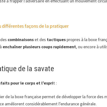
te à frapper l’adversaire en effectuant un mouvement circulai
s différentes façons de la pratiquer
t des
combinaisons
et des
tactiques
propres à la boxe franç
 à
enchaîner plusieurs coups rapidement
, ou encore à util
tique de la savate
faits pour le corps et l’espri
t :
ier de la boxe française permet de développer la force des 
ance améliorent considérablement l’endurance générale.